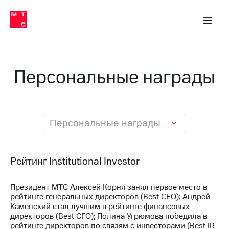
О
сторам и акционерам
Комплаенс и деловая этика
Устойчивое развитие
Медиа-центр
О МТС
О МТС
На главную
компании
О
компании
Стратегия
Стратегия
Карьера
Персональные награды
в МТС
Карьера
в МТС
Пресс-
релизы
История
компании
МТС
Персональные награды
о технологиях
Руководство
региона
Правовая
Рейтинг Institutional Investor
информация
Президент МТС Алексей Корня занял первое место в
Контакты
рейтинге генеральных директоров (Best CEO); Андрей
Каменский стал лучшим в рейтинге финансовых
Медиа-центр
директоров (Best CFO); Полина Угрюмова победила в
Пресс-
рейтинге директоров по связям с инвесторами (Best IR
релизы