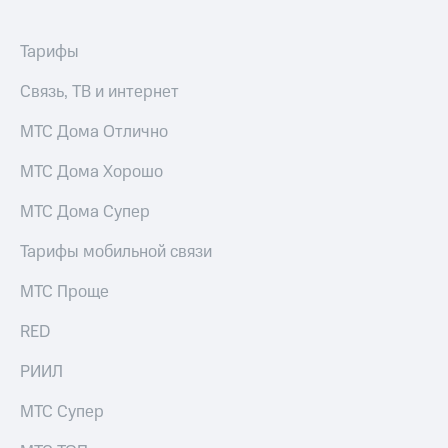
Раскрытие
информации
Информация
Тарифы
акционерам
Документы
Связь, ТВ и интернет
ПАО
"МТС"
МТС Дома Отлично
Собрания
акционеров
МТС Дома Хорошо
Личный
кабинет
МТС Дома Супер
акционера
Акционерный
капитал
Тарифы мобильной связи
Контроль
и
МТС Проще
аудит
Рынок
RED
акций
РИИЛ
Описание
Программа
МТС Супер
приобретения
Порядок