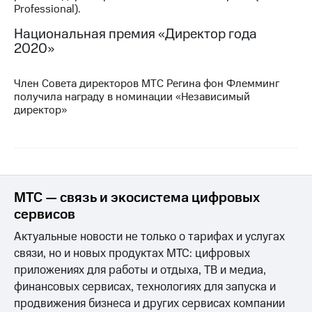
Professional).
МТС
Национальная премия «Директор года
о технологиях
2020»
Достижения
Член Совета директоров МТС Регина фон Флемминг
Интервью
получила награду в номинации «Независимый
директор»
Финансовая
отчетность
Контакты
Новости
в
МТС — связь и экосистема цифровых
регионе
сервисов
м и акционерам
Актуальные новости не только о тарифах и услугах
Корпоративное
связи, но и новых продуктах МТС: цифровых
управление
приложениях для работы и отдыха, ТВ и медиа,
финансовых сервисах, технологиях для запуска и
Корпоративный
секретарь
продвижения бизнеса и других сервисах компании