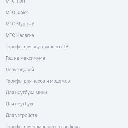
МТС ТОП
выкупа
акций
МТС Junior
Дивиденды
Рынок
МТС Мудрый
облигаций
МТС Налегке
Описание
Еврооблигации-2023
Тарифы для спутникового ТВ
Уведомление
о
погашении
Год на максимуме
именных
облигаций
Полугодовой
Другое
Тарифы для часов и модемов
Регистратор
Реквизиты
Для ноутбука мини
Контакты
йчивое развитие
Для ноутбука
и деловая этика
На главную
Для устройств
Тарифы для домашнего телефона