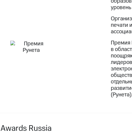
образов
уровень
Организ
печати 
ассоциа
Премия 
в облас
поощряю
лидеров
электро
обществ
отдельн
развити
(Рунета)
e Awards Russia