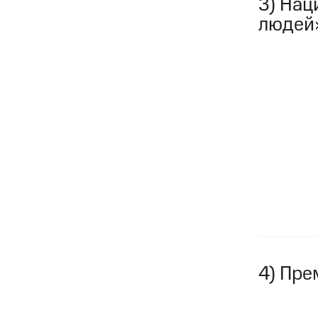
3) Нац
людей
4) Пре