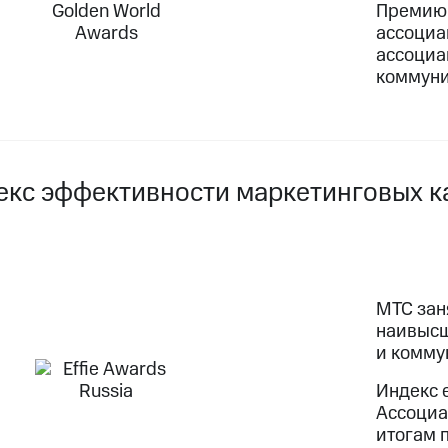
Премию 
ассоциа
ассоциа
коммуни
екс эффективности маркетинговых ка
МТС заня
наивысш
и комму
Индекс 
Ассоциа
итогам п