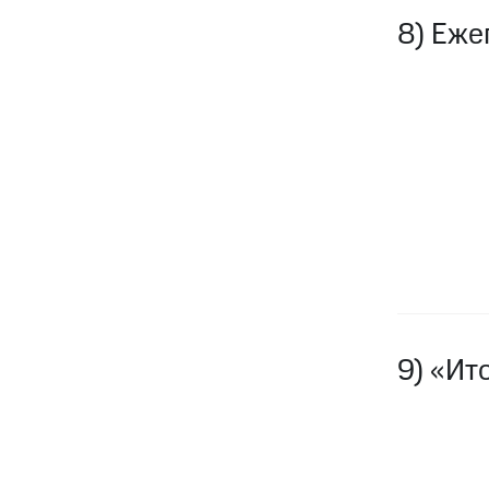
8) Еже
9) «Ит