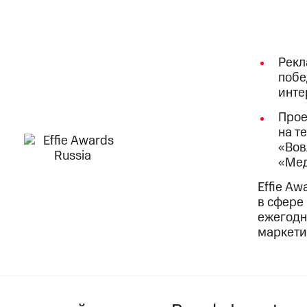
Рекл
побе
инте
Прое
на т
«Вов
«Мед
Effie Aw
в сфере
ежегодн
маркети