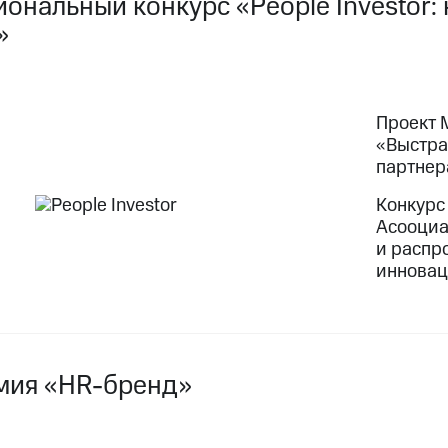
иональный конкурс «People Investor
»
Проект 
«Выстра
партнер
Конкурс
Асооциа
и распр
инновац
мия «HR-бренд»