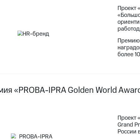
Проект 
«Большо
ориенти
работод
Премию 
наградо
более 10
мия «PROBA-IPRA Golden World Awar
Проект 
Grand P
России в