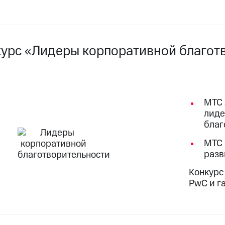
курс «Лидеры корпоративной благот
МТС 
лиде
благ
МТС 
разв
Конкурс
PwC и г