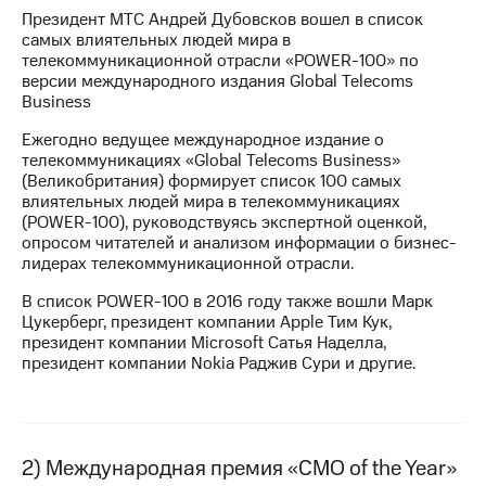
Президент МТС Андрей Дубовсков вошел в список
МТС
самых влиятельных людей мира в
о технологиях
телекоммуникационной отрасли «POWER-100» по
версии международного издания Global Telecoms
Достижения
Business
Интервью
Ежегодно ведущее международное издание о
телекоммуникациях «Global Telecoms Business»
Финансовая
(Великобритания) формирует список 100 самых
отчетность
влиятельных людей мира в телекоммуникациях
(POWER-100), руководствуясь экспертной оценкой,
Контакты
опросом читателей и анализом информации о бизнес-
лидерах телекоммуникационной отрасли.
Новости
В список POWER-100 в 2016 году также вошли Марк
в
Цукерберг, президент компании Apple Тим Кук,
регионе
президент компании Microsoft Сатья Наделла,
президент компании Nokia Раджив Сури и другие.
м и акционерам
Корпоративное
управление
Корпоративный
2) Международная премия «CMO of the Year»
секретарь