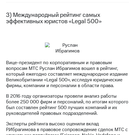
выкупа
акций
3) Международный рейтинг самых
Дивиденды
эффективных юристов «Legal 500»
Рынок
облигаций
Описание
Еврооблигации-2023
Уведомление
о
погашении
Вице-президент по корпоративным и правовым
именных
вопросам МТС Руслан Ибрагимов вошел в рейтинг,
облигаций
который ежегодно составляет международное издание
Другое
Великобритании «Legal 500», исследуя юридические
фирмы, компании и персоналии в области права.
Регистратор
Реквизиты
В 2016 году организаторы провели анализ работы
Контакты
более 250 000 фирм и персоналий, по итогам которого
йчивое развитие
был составлен рейтинг 500 лучших компаний и их
руководителей правовых подразделений.
и деловая этика
На главную
Эксперты рейтинга высоко оценили вклад
Р.Ибрагимова в правовое сопровождение сделок МТС с