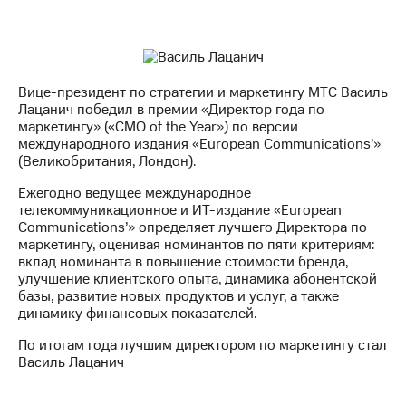
Раскрытие
информации
Информация
акционерам
Документы
ПАО
Вице-президент по стратегии и маркетингу МТС Василь
"МТС"
Лацанич победил в премии «Директор года по
Собрания
маркетингу» («CMO of the Year») по версии
акционеров
международного издания «European Communications’»
Личный
(Великобритания, Лондон).
кабинет
акционера
Ежегодно ведущее международное
Акционерный
телекоммуникационное и ИТ-издание «European
капитал
Communications’» определяет лучшего Директора по
Контроль
маркетингу, оценивая номинантов по пяти критериям:
и
вклад номинанта в повышение стоимости бренда,
аудит
улучшение клиентского опыта, динамика абонентской
Рынок
базы, развитие новых продуктов и услуг, а также
акций
динамику финансовых показателей.
По итогам года лучшим директором по маркетингу стал
Описание
Василь Лацанич
Программа
приобретения
Порядок