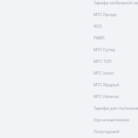
Тарифы мобильной св
ле при оплате с карты МТС Деньги
МТС Проще
RED
РИИЛ
МТС Супер
МТС ТОП
МТС Junior
МТС Мудрый
МТС Налегке
Тарифы для спутников
Год на максимуме
Полугодовой