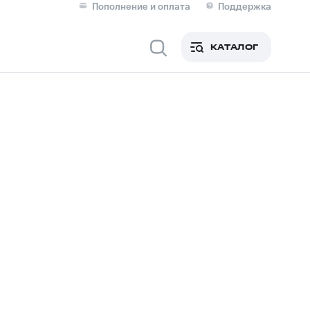
Пополнение и оплата
Поддержка
Скидка 30% на связь
Личные кабинеты
КАТАЛОГ
Мобильная связь
IM-карта для иностранцев
M
Для дома
ерейти в МТС со своим
ой МТС
Сервисы и подписки
фитнес
Приложения от МТС