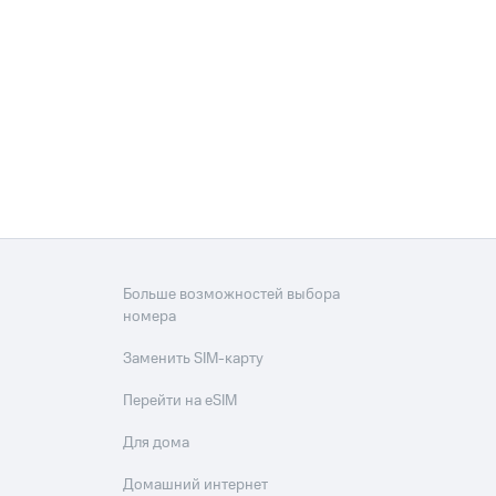
Приложения
Финансы
угого оператора
Оплата
Больше возможностей выбора
номера
Интернет-магазин
скидки
Все товары
Заменить SIM-карту
Перейти на eSIM
Для дома
Домашний интернет