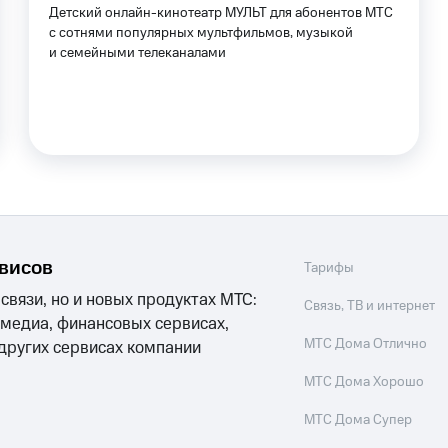
ильмы, музыка и многое другое
Детский онлайн-кинотеатр МУЛЬТ для абонентов МТС
с сотнями популярных мультфильмов, музыкой
ive
Гудок
Мой МТС
Все приложения
и семейными телеканалами
услуги, доступ к геолокации
 в нашем приложении
ive
Гудок
Мой МТС
Все приложения
Инвестиции
ход 15%
ер МТС
Настройки автоплатежа
Пополнить номер др
рвисов
Тарифы
 на карту
МТС Pay
Оплата по QR-коду за границей
 связи, но и новых продуктах МТС:
Связь, ТВ и интернет
 медиа, финансовых сервисах,
ые часы и трекеры
Умный дом
Планшеты
Акции и 
МТС Дома Отлично
 других сервисах компании
ход 15%
МТС Дома Хорошо
МТС Дома Супер