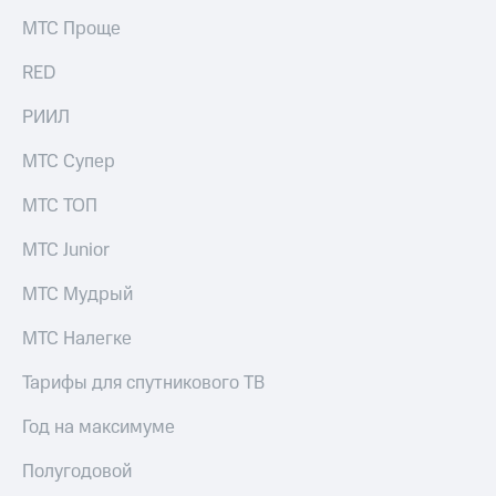
Раскрытие
информации
МТС Проще
Информация
акционерам
RED
Документы
ПАО
РИИЛ
"МТС"
Собрания
МТС Супер
акционеров
Личный
МТС ТОП
кабинет
акционера
МТС Junior
Акционерный
капитал
МТС Мудрый
Контроль
и
МТС Налегке
аудит
Рынок
Тарифы для спутникового ТВ
акций
Описание
Год на максимуме
Программа
приобретения
Полугодовой
Порядок