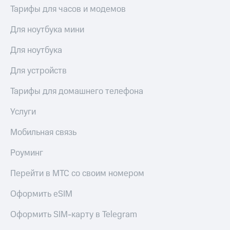
выкупа
Тарифы для часов и модемов
акций
Дивиденды
Для ноутбука мини
Рынок
облигаций
Для ноутбука
Описание
Для устройств
Еврооблигации-2023
Уведомление
Тарифы для домашнего телефона
о
погашении
Услуги
именных
облигаций
Мобильная связь
Другое
Регистратор
Роуминг
Реквизиты
Контакты
Перейти в МТС со своим номером
йчивое развитие
и деловая этика
Оформить eSIM
На главную
Оформить SIM-карту в Telegram