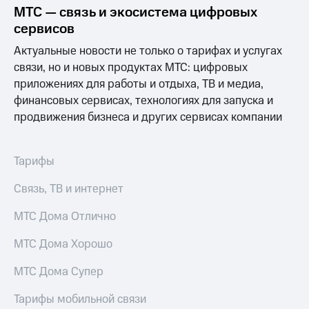
МТС — связь и экосистема цифровых
МТС
сервисов
о технологиях
Актуальные новости не только о тарифах и услугах
Достижения
связи, но и новых продуктах МТС: цифровых
приложениях для работы и отдыха, ТВ и медиа,
Интервью
финансовых сервисах, технологиях для запуска и
Финансовая
продвижения бизнеса и других сервисах компании
отчетность
Контакты
Тарифы
Новости
Связь, ТВ и интернет
в
регионе
МТС Дома Отлично
м и акционерам
МТС Дома Хорошо
Корпоративное
управление
МТС Дома Супер
Корпоративный
секретарь
Тарифы мобильной связи