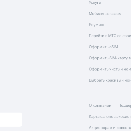
Услуги
Мобильная связь
Роуминг
Перейти в МТС со св
Оформить eSIM
Оформить SIM-карту в
Оформить чистый но
Выбрать красивый но
О компании
Подде
Карта салонов экоси
Акционерам и инвест