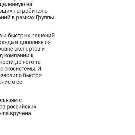
ацеленную на
ющих потребителю
ний в рамках Группы
ов и быстрых решений
енда и дополняя их
овне экспертов и
д компании к
ести до него те
е экосистемы. И
озволило быстро
ние о ее
связям с
ов российских
ыла вручена