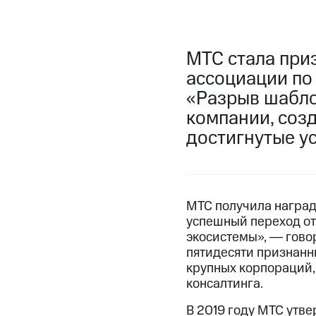
МТС стала при
ассоциации по
«Разрыв шабло
компании, созд
достигнутые у
МТС получила наград
успешный переход о
экосистемы», ― говор
пятидесяти признанны
крупных корпораций,
консалтинга.
В 2019 году МТС утв