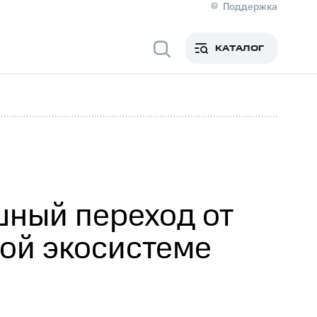
Поддержка
О МТС
я информация
Контакты
КАТАЛОГ
Медиа-центр
кты
Новости в регионе
Инвесторам и акционерам
ция акционерам
Документы
роль и аудит
Рынок акций
й
Описание
р
Реквизиты
Контакты
Устойчивое развитие
Комплаенс и деловая этика
На главную
ный переход от
ой экосистеме