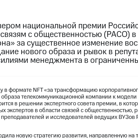
зером национальной премии Россий
 связям с общественностью (РАСО) 
на» за существенное изменение вос
ание нового образа и рывок в репут
силиями менеджмента в ограниченны
у в формате NFT «за трансформацию корпоративног
т образа телекоммуникационной компании к модели
ится в решении экспертного совета премии, в кото
х экспертов в области связей с общественностью, 
 преподавателей и исследователей ведущих ВУЗов 
ердила новую стратегию развития, направленную н