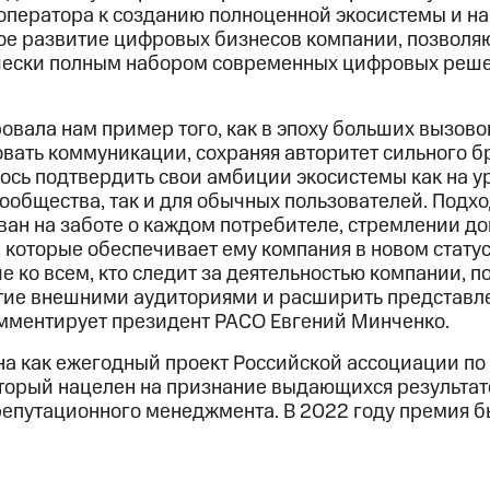
оператора к созданию полноценной экосистемы и н
е развитие цифровых бизнесов компании, позволя
чески полным набором современных цифровых реше
вала нам пример того, как в эпоху больших вызов
ать коммуникации, сохраняя авторитет сильного бр
ось подтвердить свои амбиции экосистемы как на ур
ообщества, так и для обычных пользователей. Подхо
ан на заботе о каждом потребителе, стремлении дон
 которые обеспечивает ему компания в новом статус
 ко всем, кто следит за деятельностью компании, п
тие внешними аудиториями и расширить представле
мментирует президент РАСО Евгений Минченко.
а как ежегодный проект Российской ассоциации по 
торый нацелен на признание выдающихся результат
репутационного менеджмента. В 2022 году премия б