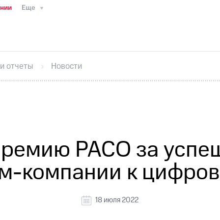
ании
Еще
ТС
Пресс-релизы
МТС о технологиях
ТС
История компании
Руководство региона
Правова
стижения
Интервью
Финансовая отчетность
Конта
 и отчеты
Новости
тивный секретарь
Раскрытие информации
Информа
ный кабинет акционера
Акционерный капитал
Конт
Порядок выкупа акций
Дивиденды
Рынок облигаци
 погашении именных облигаций
Другое
Регистрато
премию РАСО за успеш
ом-компании к цифров
18 июля 2022