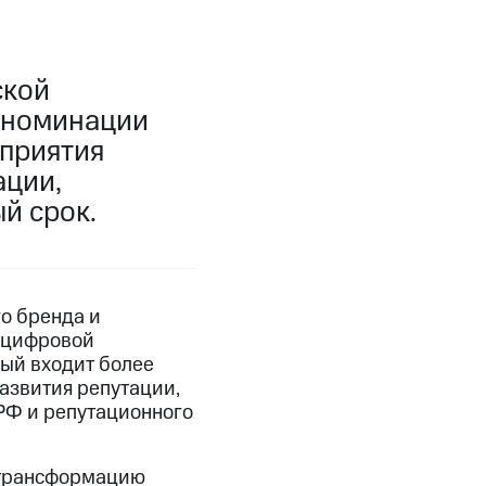
ской
в номинации
приятия
ации,
й срок.
о бренда и
 цифровой
рый входит более
развития репутации,
РФ и репутационного
а трансформацию