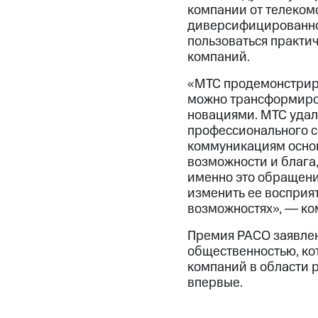
компании от телеком
диверсифицированно
пользоваться практи
компаний.
«МТС продемонстриро
можно трансформиров
новациями. МТС удал
профессионального с
коммуникациям основ
возможности и блага,
именно это обращение
изменить ее восприя
возможностях», ― ко
Премия РАСО заявлен
общественностью, ко
компаний в области 
впервые.