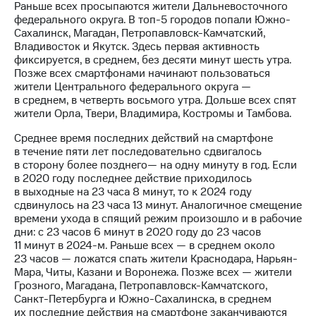
Раскрытие
Раньше всех просыпаются жители Дальневосточного
информации
федерального округа. В топ-5 городов попали Южно-
Информация
Сахалинск, Магадан, Петропавловск-Камчатский,
акционерам
Владивосток и Якутск. Здесь первая активность
Документы
фиксируется, в среднем, без десяти минут шесть утра.
ПАО
Позже всех смартфонами начинают пользоваться
"МТС"
жители Центрального федерального округа —
Собрания
в среднем, в четверть восьмого утра. Дольше всех спят
акционеров
жители Орла, Твери, Владимира, Костромы и Тамбова.
Личный
кабинет
Среднее время последних действий на смартфоне
акционера
в течение пяти лет последовательно сдвигалось
Акционерный
в сторону более позднего— на одну минуту в год. Если
капитал
в 2020 году последнее действие приходилось
Контроль
в выходные на 23 часа 8 минут, то к 2024 году
и
сдвинулось на 23 часа 13 минут. Аналогичное смещение
аудит
времени ухода в спящий режим произошло и в рабочие
Рынок
дни: с 23 часов 6 минут в 2020 году до 23 часов
акций
11 минут в 2024-м. Раньше всех — в среднем около
23 часов — ложатся спать жители Краснодара, Нарьян-
Описание
Мара, Читы, Казани и Воронежа. Позже всех — жители
Программа
Грозного, Магадана, Петропавловск-Камчатского,
приобретения
Санкт-Петербурга и Южно-Сахалинска, в среднем
Порядок
их последние действия на смартфоне заканчиваются