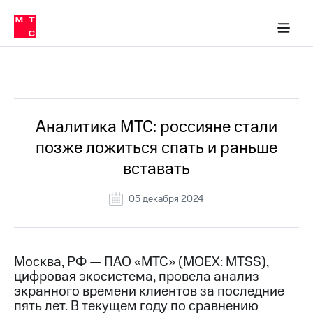
О
сторам и акционерам
Комплаенс и деловая этика
Устойчивое развитие
Медиа-центр
О МТС
О МТС
На главную
компании
О
компании
Стратегия
Стратегия
Все Новости
Карьера
в МТС
Карьера
в МТС
Пресс-
Аналитика МТС: россияне стали
релизы
История
позже ложиться спать и раньше
компании
МТС
вставать
о технологиях
Руководство
региона
05 декабря 2024
Правовая
информация
Контакты
Москва, РФ — ПАО «МТС» (MOEX: MTSS),
цифровая экосистема, провела анализ
Медиа-центр
экранного времени клиентов за последние
Пресс-
пять лет. В текущем году по сравнению
релизы