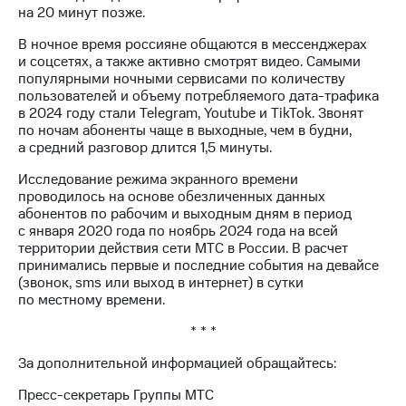
выкупа
на 20 минут позже.
акций
В ночное время россияне общаются в мессенджерах
Дивиденды
и соцсетях, а также активно смотрят видео. Самыми
Рынок
популярными ночными сервисами по количеству
облигаций
пользователей и объему потребляемого дата-трафика
в 2024 году стали Telegram, Youtube и TikTok. Звонят
Описание
по ночам абоненты чаще в выходные, чем в будни,
Еврооблигации-2023
а средний разговор длится 1,5 минуты.
Уведомление
о
Исследование режима экранного времени
погашении
проводилось на основе обезличенных данных
именных
абонентов по рабочим и выходным дням в период
облигаций
с января 2020 года по ноябрь 2024 года на всей
Другое
территории действия сети МТС в России. В расчет
принимались первые и последние события на девайсе
Регистратор
(звонок, sms или выход в интернет) в сутки
Реквизиты
по местному времени.
Контакты
йчивое развитие
* * *
и деловая этика
На главную
За дополнительной информацией обращайтесь:
Пресс-секретарь Группы МТС