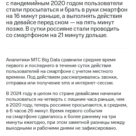
с пандемийным 2020 годом пользователи
стали просыпаться и брать в руки смартфон
МТС
на 16 минут раньше, а выполнять действия
о технологиях
на девайсе перед сном — на пять минут
Достижения
позже. В сутки россияне стали проводить
со смартфоном на 21 минуту дольше.
Интервью
Финансовая
отчетность
Аналитики МТС Big Data сравнили среднее время
первого и последнего в течение суток действия
Контакты
пользователей на смартфоне с учетом местного
времени. Под действием рассматривались звонки,
Новости
отправка или получение sms и интернет-сессии.
в
регионе
В 2024 году в целом по стране девайсами начинали
пользоваться на четверть с лишним часа раньше, чем
м и акционерам
в 2020 году, теперь россияне просыпаются, в среднем,
Корпоративное
в 6 часов 26 минут. Время первого события
управление
на смартфоне сдвигалось к более раннему на три
минуты ежегодно, при этом заметной разницы между
Корпоративный
выходными и рабочими днями не зафиксировано.
секретарь