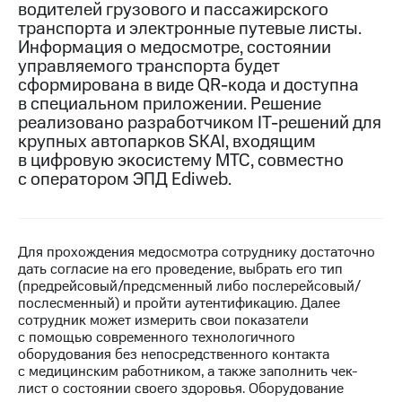
водителей грузового и пассажирского
транспорта и электронные путевые листы.
МТС
Информация о медосмотре, состоянии
о технологиях
управляемого транспорта будет
Достижения
сформирована в виде QR-кода и доступна
в специальном приложении. Решение
Интервью
реализовано разработчиком IT-решений для
крупных автопарков SKAI, входящим
Финансовая
в цифровую экосистему МТС, совместно
отчетность
с оператором ЭПД Ediweb.
Контакты
Новости
в
Для прохождения медосмотра сотруднику достаточно
регионе
дать согласие на его проведение, выбрать его тип
(предрейсовый/предсменный либо послерейсовый/
послесменный) и пройти аутентификацию. Далее
м и акционерам
Корпоративное
сотрудник может измерить свои показатели
управление
с помощью современного технологичного
оборудования без непосредственного контакта
Корпоративный
с медицинским работником, а также заполнить чек-
секретарь
лист о состоянии своего здоровья. Оборудование