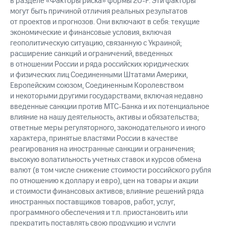
в разделе «Факторы риска» формы 20-F. Эти факторы
могут быть причиной отличия реальных результатов
от проектов и прогнозов. Они включают в себя: текущие
экономические и финансовые условия, включая
геополитическую ситуацию, связанную с Украиной;
расширение санкций и ограничений, введенных
в отношении России и ряда российских юридических
и физических лиц Соединенными Штатами Америки,
Европейским союзом, Соединенным Королевством
и некоторыми другими государствами, включая недавно
введенные санкции против МТС-Банка и их потенциальное
влияние на нашу деятельность, активы и обязательства;
ответные меры регуляторного, законодательного и иного
характера, принятые властями России в качестве
реагирования на иностранные санкции и ограничения;
высокую волатильность учетных ставок и курсов обмена
валют (в том числе снижение стоимости российского рубля
по отношению к доллару и евро), цен на товары и акции
и стоимости финансовых активов; влияние решений ряда
иностранных поставщиков товаров, работ, услуг,
программного обеспечения и т.п. приостановить или
прекратить поставлять свою продукцию и услуги