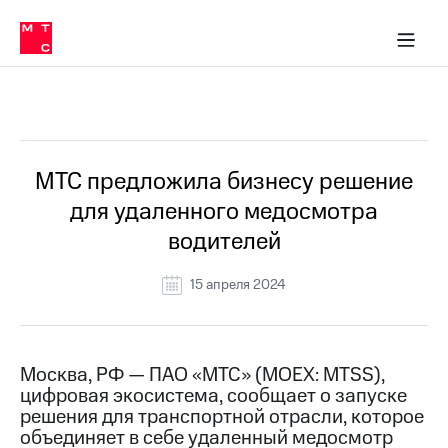
О
сторам и акционерам
Комплаенс и деловая этика
Устойчивое развитие
Медиа-центр
О МТС
О МТС
На главную
компании
О
компании
Стратегия
Стратегия
Все Новости
Карьера
в МТС
Карьера
в МТС
Пресс-
МТС предложила бизнесу решение
релизы
История
для удаленного медосмотра
компании
МТС
водителей
о технологиях
Руководство
региона
15 апреля 2024
Правовая
информация
Контакты
Москва, РФ — ПАО «МТС» (MOEX: MTSS),
цифровая экосистема, сообщает о запуске
Медиа-центр
решения для транспортной отрасли, которое
Пресс-
объединяет в себе удаленный медосмотр
релизы