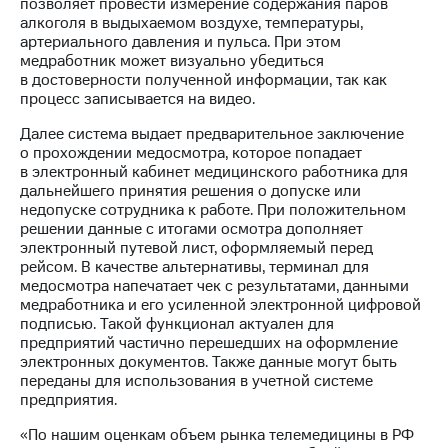
Раскрытие
позволяет провести измерение содержания паров
информации
алкоголя в выдыхаемом воздухе, температуры,
Информация
артериального давления и пульса. При этом
акционерам
медработник может визуально убедиться
Документы
в достоверности полученной информации, так как
ПАО
процесс записывается на видео.
"МТС"
Далее система выдает предварительное заключение
Собрания
о прохождении медосмотра, которое попадает
акционеров
в электронный кабинет медицинского работника для
Личный
дальнейшего принятия решения о допуске или
кабинет
недопуске сотрудника к работе. При положительном
акционера
решении данные с итогами осмотра дополняет
Акционерный
электронный путевой лист, оформляемый перед
капитал
рейсом. В качестве альтернативы, терминал для
Контроль
медосмотра напечатает чек с результатами, данными
и
медработника и его усиленной электронной цифровой
аудит
подписью. Такой функционал актуален для
Рынок
предприятий частично перешедших на оформление
акций
электронных документов. Также данные могут быть
переданы для использования в учетной системе
Описание
предприятия.
Программа
приобретения
«По нашим оценкам объем рынка телемедицины в РФ
Порядок