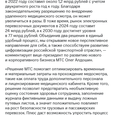
в 2022 году составил около 1,2 млрд рублей с учетом
выкупа
двукратного роста год к году. Благодаря
акций
законодательному разрешению по внедрению
Дивиденды
удаленного медицинского осмотра, он может
Рынок
увеличиться в разы. В тоже время, рынок электронных
облигаций
перевозочных документов в 2024 году составит
24 млрд рублей, а к 2030 году достигнет уровня
Описание
в 77 млрд рублей. Объединив два решения в единый
Еврооблигации-2023
удобный процесс, мы открываем новое перспективное
Уведомление
направление для себя, а также способствуем развитию
о
цифровизации российской транспортной отрасли», —
погашении
комментирует вице-президент по развитию нового
именных
и корпоративного бизнеса МТС Олег Алдошин.
облигаций
Другое
«Решение МТС помогает оптимизировать временные
и материальные затраты на прохождение медосмотра,
Регистратор
такие как оплата труда дополнительного персонала
Реквизиты
и лицензирование медицинского кабинета. Кроме того,
Контакты
решение позволит предотвратить необъективную
йчивое развитие
оценку состояния здоровья сотрудника, заполнение
и деловая этика
журнала фиктивными данными и выдачу ложных
На главную
путевых листов, а значит положительно повлияет
на рост безопасности грузовых и пассажирских
перевозок. Плюс даст возможность упростить процесс