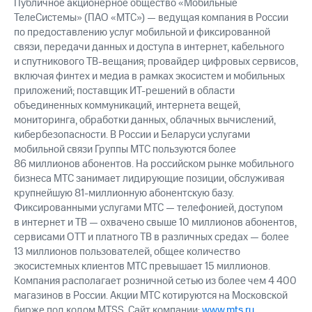
Публичное акционерное общество «Мобильные
ТелеСистемы» (ПАО «МТС») — ведущая компания в России
по предоставлению услуг мобильной и фиксированной
связи, передачи данных и доступа в интернет, кабельного
и спутникового ТВ-вещания; провайдер цифровых сервисов,
включая финтех и медиа в рамках экосистем и мобильных
приложений; поставщик ИТ-решений в области
объединенных коммуникаций, интернета вещей,
мониторинга, обработки данных, облачных вычислений,
кибербезопасности. В России и Беларуси услугами
мобильной связи Группы МТС пользуются более
86 миллионов абонентов. На российском рынке мобильного
бизнеса МТС занимает лидирующие позиции, обслуживая
крупнейшую 81-миллионную абонентскую базу.
Фиксированными услугами МТС — телефонией, доступом
в интернет и ТВ — охвачено свыше 10 миллионов абонентов,
сервисами OTT и платного ТВ в различных средах — более
13 миллионов пользователей, общее количество
экосистемных клиентов МТС превышает 15 миллионов.
Компания располагает розничной сетью из более чем 4 400
магазинов в России. Акции МТС котируются на Московской
бирже под кодом MTSS. Сайт компании:
www.mts.ru