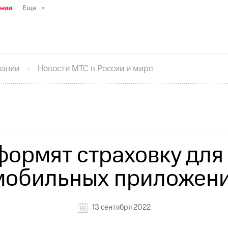
ании
Еще
ТС
Пресс-релизы
МТС о технологиях
ТС
История компании
Руководство региона
Правова
стижения
Интервью
Финансовая отчетность
Конта
пании
Новости МТС в России и мире
тивный секретарь
Раскрытие информации
Информа
ный кабинет акционера
Акционерный капитал
Конт
Порядок выкупа акций
Дивиденды
Рынок облигаци
 погашении именных облигаций
Другое
Регистрато
формят страховку для
мобильных приложен
13 сентября 2022