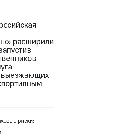
оссийская
анк» расширили
запустив
твенников
луга
и выезжающих
 спортивным
ховые риски:
;