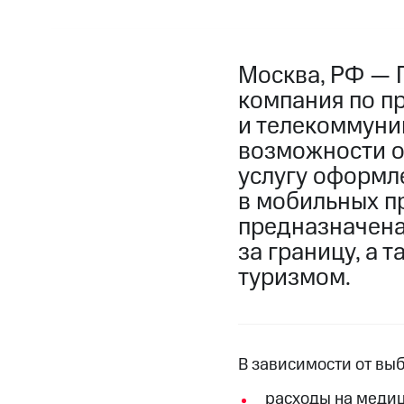
Москва, РФ — 
компания по п
и телекоммуни
возможности о
услугу оформл
в мобильных п
предназначена
за границу, а
туризмом.
В зависимости от вы
расходы на медиц