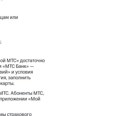
ицам или
;
ой МТС» достаточно
ии «МТС Банк» —
вий» и условия
тия, заполнить
 карты.
МТС. Абоненты МТС,
в приложении «Мой
ммы страхового