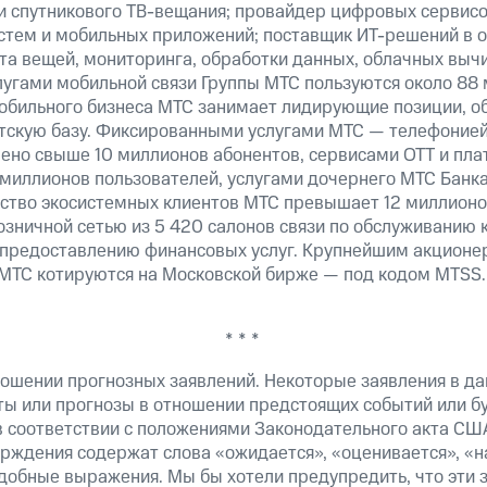
 и спутникового ТВ-вещания; провайдер цифровых сервис
истем и мобильных приложений; поставщик ИТ-решений в 
а вещей, мониторинга, обработки данных, облачных вычи
лугами мобильной связи Группы МТС пользуются около 88 
обильного бизнеса МТС занимает лидирующие позиции, 
скую базу. Фиксированными услугами МТС — телефонией,
ено свыше 10 миллионов абонентов, сервисами OTT и пла
 миллионов пользователей, услугами дочернего МТС Банк
ество экосистемных клиентов МТС превышает 12 миллионо
озничной сетью из 5 420 салонов связи по обслуживанию 
 предоставлению финансовых услуг. Крупнейшим акционе
МТС котируются на Московской бирже — под кодом MTSS.
* * *
ошении прогнозных заявлений. Некоторые заявления в д
ты или прогнозы в отношении предстоящих событий или 
в соответствии с положениями Законодательного акта СШ
верждения содержат слова «ожидается», «оценивается», «н
добные выражения. Мы бы хотели предупредить, что эти 