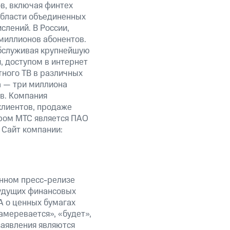
ов, включая финтех
области объединенных
слений. В России,
миллионов абонентов.
обслуживая крупнейшую
 доступом в интернет
тного ТВ в различных
а — три миллиона
в. Компания
клиентов, продаже
ром МТС является ПАО
 Сайт компании:
анном пресс-релизе
будущих финансовых
А о ценных бумагах
амеревается», «будет»,
заявления являются