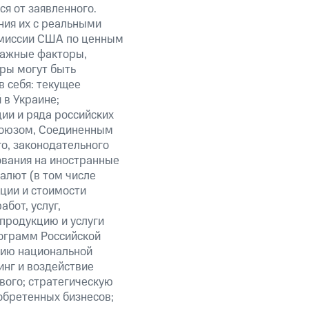
я от заявленного.
ния их с реальными
омиссии США по ценным
важные факторы,
ры могут быть
в себя: текущее
 в Украине;
ии и ряда российских
союзом, Соединенным
о, законодательного
ования на иностранные
алют (в том числе
кции и стоимости
бот, услуг,
 продукцию и услуги
ограмм Российской
нию национальной
нг и воздействие
вого; стратегическую
обретенных бизнесов;