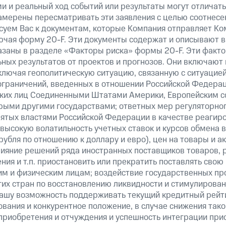
 и реальный ход событий или результаты могут отличатьс
амерены пересматривать эти заявления с целью соотнесе
суем Вас к документам, которые Компания отправляет К
ючая форму 20-F. Эти документы содержат и описывают 
казаны в разделе «Факторы риска» формы 20-F. Эти факто
ных результатов от проектов и прогнозов. Они включают 
ключая геополитическую ситуацию, связанную с ситуацией
ограничений, введенных в отношении Российской Федерац
ских лиц Соединенными Штатами Америки, Европейским 
рыми другими государствами; ответных мер регуляторног
нятых властями Российской Федерации в качестве реагир
 высокую волатильность учетных ставок и курсов обмена в
рубля по отношению к доллару и евро), цен на товары и а
ияние решений ряда иностранных поставщиков товаров, ра
ия и т.п. приостановить или прекратить поставлять свою
м и физическим лицам; воздействие государственных пр
их стран по восстановлению ликвидности и стимулирова
нашу возможность поддерживать текущий кредитный рейти
вания и конкурентное положение, в случае снижения тако
 приобретения и отчуждения и успешность интеграции при