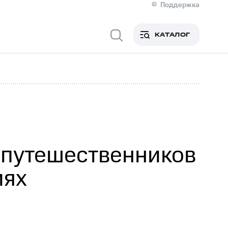
Поддержка
О МТС
я информация
Контакты
КАТАЛОГ
Медиа-центр
кты
Новости в регионе
Инвесторам и акционерам
ция акционерам
Документы
роль и аудит
Рынок акций
й
Описание
р
Реквизиты
Контакты
Устойчивое развитие
Комплаенс и деловая этика
На главную
 путешественников
иях